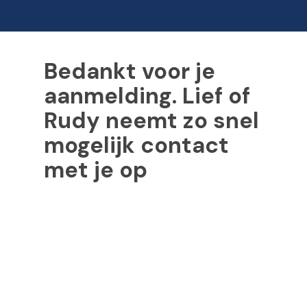
Skip
to
Close
main
Bedankt voor je
Menu
content
aanmelding. Lief of
Rudy neemt zo snel
mogelijk contact
met je op